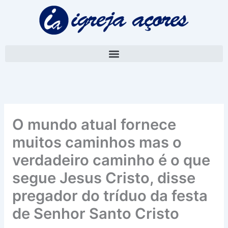
Skip
A
to
r
content
q
u
i
v
o
O mundo atual fornece
muitos caminhos mas o
verdadeiro caminho é o que
segue Jesus Cristo, disse
pregador do tríduo da festa
de Senhor Santo Cristo