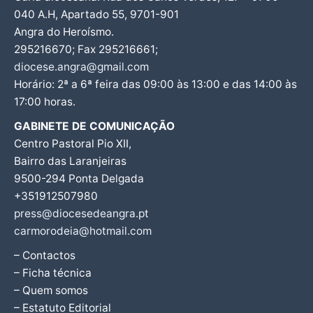
040 A.H, Apartado 55, 9701-901
Angra do Heroísmo.
295216670; Fax 295216661;
diocese.angra@gmail.com
Horário: 2ª a 6ª feira das 09:00 às 13:00 e das 14:00 às
17:00 horas.
GABINETE DE COMUNICAÇÃO
Centro Pastoral Pio XII,
Bairro das Laranjeiras
9500-294 Ponta Delgada
+351912507980
press@diocesedeangra.pt
carmorodeia@hotmail.com
– Contactos
– Ficha técnica
– Quem somos
– Estatuto Editorial