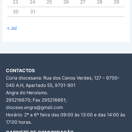
23
24
25
26
27
28
29
30
31
« Jul
CONTACTOS
Cúria diocesana: Rua dos Canos Verdes, 127 – 9700-
040 A.H, Apartado 55, 9701-901
Angra do Heroísmo.
295216670; Fax 295216661;
diocese.angra@gmail.com
Horário: 2ª a 6ª feira das 09:00 às 13:00 e das 14:00 às
17:00 horas.