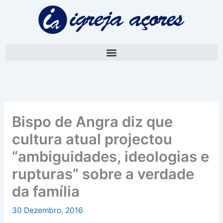
Skip
A
to
r
content
q
u
i
v
o
Bispo de Angra diz que
cultura atual projectou
“ambiguidades, ideologias e
rupturas” sobre a verdade
da família
30 Dezembro, 2016