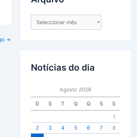
igo
→
Notícias do dia
Agosto 2026
D
S
T
Q
Q
S
S
1
2
3
4
5
6
7
8