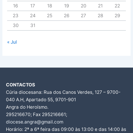
16
17
18
19
20
21
22
23
24
25
26
27
28
29
30
31
« Jul
CONTACTOS
Cúria diocesana: Rua dos Canos Verdes, 127 – 9700-
040 A.H, Apartado 55, 9701-901
Angra do Heroísmo.
295216670; Fax 295216661;
diocese.angra@gmail.com
Horário: 2ª a 6ª feira das 09:00 às 13:00 e das 14:00 às