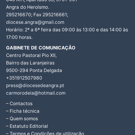
Angra do Heroísmo.
295216670; Fax 295216661;
diocese.angra@gmail.com
Horário: 2ª a 6ª feira das 09:00 às 13:00 e das 14:00 às
17:00 horas.
GABINETE DE COMUNICAÇÃO
Centro Pastoral Pio XII,
Bairro das Laranjeiras
9500-294 Ponta Delgada
+351912507980
press@diocesedeangra.pt
carmorodeia@hotmail.com
– Contactos
– Ficha técnica
– Quem somos
– Estatuto Editorial
– Termos e Condições de utilização