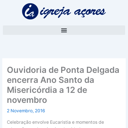
Skip
A
to
r
content
q
u
i
v
o
Ouvidoria de Ponta Delgada
encerra Ano Santo da
Misericórdia a 12 de
novembro
2 Novembro, 2016
Celebração envolve Eucaristia e momentos de