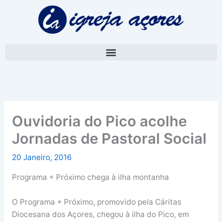
Skip
A
to
r
content
q
u
i
v
o
Ouvidoria do Pico acolhe
Jornadas de Pastoral Social
20 Janeiro, 2016
Programa + Próximo chega à ilha montanha
O Programa + Próximo, promovido pela Cáritas
Diocesana dos Açores, chegou à ilha do Pico, em