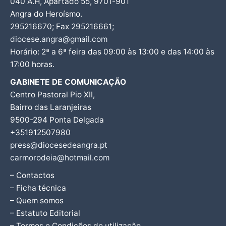
040 A.H, Apartado 55, 9701-901
Angra do Heroísmo.
295216670; Fax 295216661;
diocese.angra@gmail.com
Horário: 2ª a 6ª feira das 09:00 às 13:00 e das 14:00 às
17:00 horas.
GABINETE DE COMUNICAÇÃO
Centro Pastoral Pio XII,
Bairro das Laranjeiras
9500-294 Ponta Delgada
+351912507980
press@diocesedeangra.pt
carmorodeia@hotmail.com
– Contactos
– Ficha técnica
– Quem somos
– Estatuto Editorial
– Termos e Condições de utilização