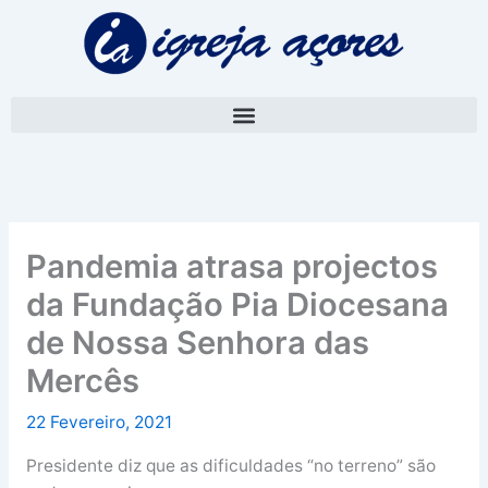
Skip
A
to
r
content
q
u
i
v
o
Pandemia atrasa projectos
da Fundação Pia Diocesana
de Nossa Senhora das
Mercês
22 Fevereiro, 2021
Presidente diz que as dificuldades “no terreno” são