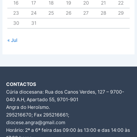
16
17
18
19
20
21
22
23
24
25
26
27
28
29
30
31
« Jul
CONTACTOS
Cúria diocesana: Rua dos Canos Verdes, 127 – 9700-
040 A.H, Apartado 55, 9701-901
Angra do Heroísmo.
295216670; Fax 295216661;
diocese.angra@gmail.com
Horário: 2ª a 6ª feira das 09:00 às 13:00 e das 14:00 às