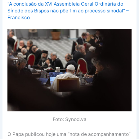
“A conclusão da XVI Assembleia Geral Ordinária do
Sínodo dos Bispos não põe fim ao processo sinodal” –
Francisco
Foto: Synod.va
O Papa publicou hoje uma “nota de acompanhamento”