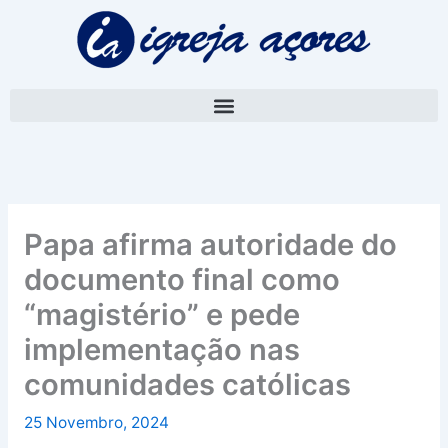
Skip
A
to
r
content
q
u
i
v
o
Papa afirma autoridade do
documento final como
“magistério” e pede
implementação nas
comunidades católicas
25 Novembro, 2024