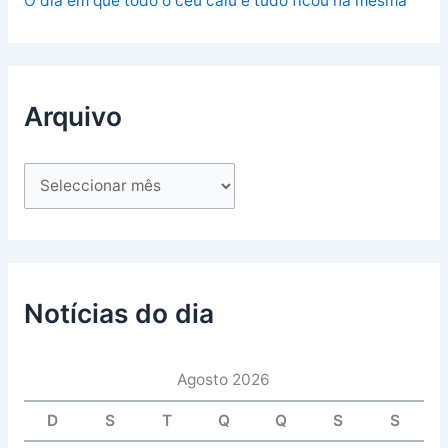
O dia em que todo o céu caiu e tudo ficou na mesma
Arquivo
Notícias do dia
Agosto 2026
D
S
T
Q
Q
S
S