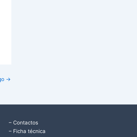
igo
→
– Contactos
– Ficha técnica