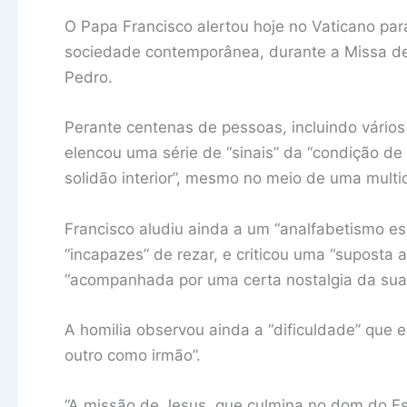
O Papa Francisco alertou hoje no Vaticano para
sociedade contemporânea, durante a Missa de 
Pedro.
Perante centenas de pessoas, incluindo vários
elencou uma série de “sinais” da “condição d
solidão interior”, mesmo no meio de uma multidã
Francisco aludiu ainda a um “analfabetismo esp
“incapazes” de rezar, e criticou uma “suposta
“acompanhada por uma certa nostalgia da sua
A homilia observou ainda a “dificuldade” que e
outro como irmão”.
“A missão de Jesus, que culmina no dom do Espí