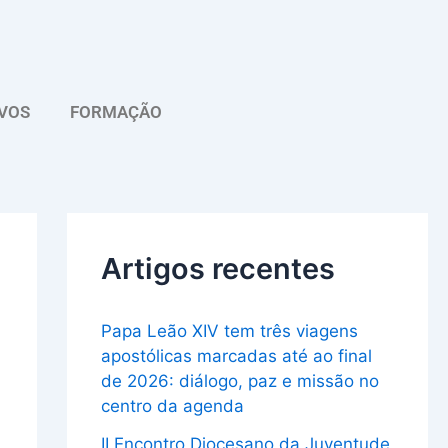
A
r
q
VOS
FORMAÇÃO
u
i
v
o
Artigos recentes
Papa Leão XIV tem três viagens
apostólicas marcadas até ao final
de 2026: diálogo, paz e missão no
centro da agenda
II Encontro Diocesano da Juventude