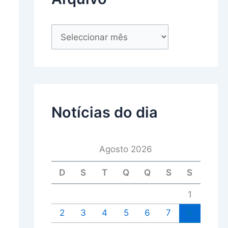
Notícias do dia
Agosto 2026
D
S
T
Q
Q
S
S
1
2
3
4
5
6
7
8