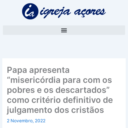
Skip
A
to
r
content
q
u
i
v
o
Papa apresenta
“misericórdia para com os
pobres e os descartados”
como critério definitivo de
julgamento dos cristãos
2 Novembro, 2022