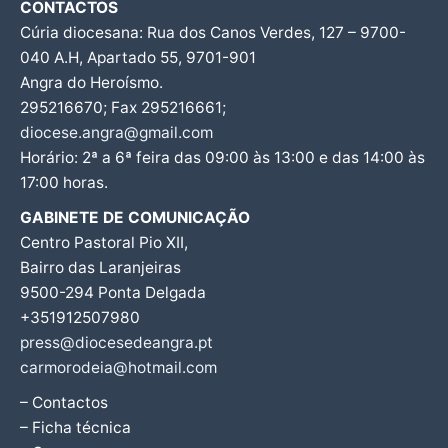
CONTACTOS
Cúria diocesana: Rua dos Canos Verdes, 127 – 9700-
040 A.H, Apartado 55, 9701-901
Angra do Heroísmo.
295216670; Fax 295216661;
diocese.angra@gmail.com
Horário: 2ª a 6ª feira das 09:00 às 13:00 e das 14:00 às
17:00 horas.
GABINETE DE COMUNICAÇÃO
Centro Pastoral Pio XII,
Bairro das Laranjeiras
9500-294 Ponta Delgada
+351912507980
press@diocesedeangra.pt
carmorodeia@hotmail.com
– Contactos
– Ficha técnica