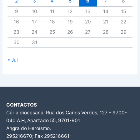
2
3
4
5
6
7
8
9
10
11
12
13
14
15
16
17
18
19
20
21
22
23
24
25
26
27
28
29
30
31
« Jul
CONTACTOS
Cúria diocesana: Rua dos Canos Verdes, 127 – 9700-
040 A.H, Apartado 55, 9701-901
Angra do Heroísmo.
295216670; Fax 295216661;