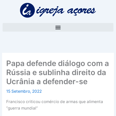
Skip
A
to
r
content
q
u
i
v
o
Papa defende diálogo com a
Rússia e sublinha direito da
Ucrânia a defender-se
15 Setembro, 2022
Francisco criticou comércio de armas que alimenta
“guerra mundial”