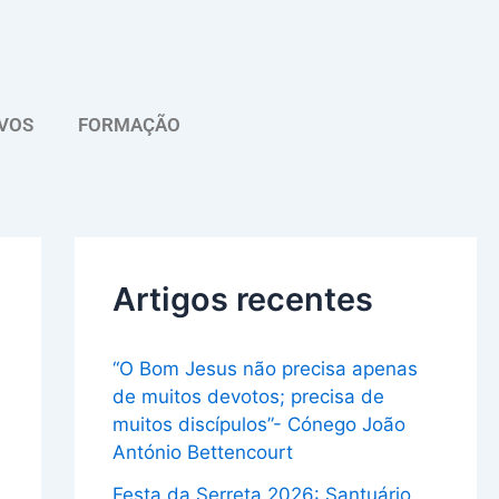
A
r
q
VOS
FORMAÇÃO
u
i
v
o
Artigos recentes
“O Bom Jesus não precisa apenas
de muitos devotos; precisa de
muitos discípulos”- Cónego João
António Bettencourt
Festa da Serreta 2026: Santuário