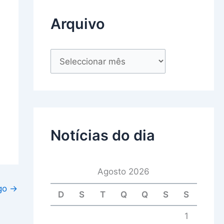
Arquivo
Notícias do dia
Agosto 2026
igo
→
D
S
T
Q
Q
S
S
1