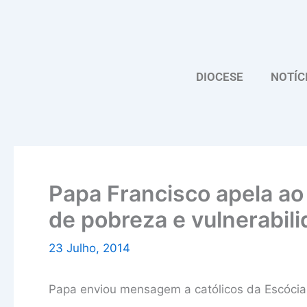
Skip
to
content
DIOCESE
NOTÍC
Papa Francisco apela a
de pobreza e vulnerabil
23 Julho, 2014
Papa enviou mensagem a católicos da Escócia, I