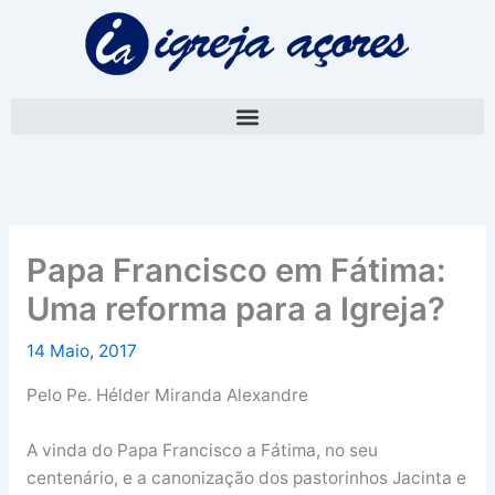
Skip
A
to
r
content
q
u
i
v
o
Papa Francisco em Fátima:
Uma reforma para a Igreja?
14 Maio, 2017
Pelo Pe. Hélder Miranda Alexandre
A vinda do Papa Francisco a Fátima, no seu
centenário, e a canonização dos pastorinhos Jacinta e