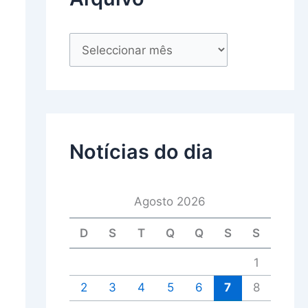
Notícias do dia
Agosto 2026
D
S
T
Q
Q
S
S
1
2
3
4
5
6
7
8