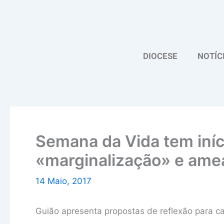
Skip
to
content
DIOCESE
NOTÍC
Semana da Vida tem iníc
«marginalização» e ame
14 Maio, 2017
Guião apresenta propostas de reflexão para c