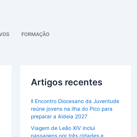
A
r
q
VOS
FORMAÇÃO
u
i
v
o
Artigos recentes
II Encontro Diocesano da Juventude
reúne jovens na ilha do Pico para
preparar a Aldeia 2027
Viagem de Leão XIV inclui
passagens por três cidades e