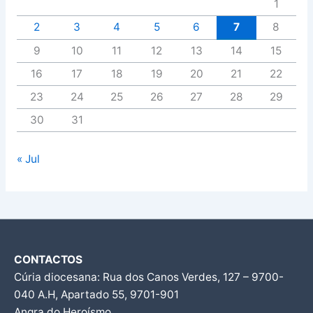
1
2
3
4
5
6
7
8
9
10
11
12
13
14
15
16
17
18
19
20
21
22
23
24
25
26
27
28
29
30
31
« Jul
CONTACTOS
Cúria diocesana: Rua dos Canos Verdes, 127 – 9700-
040 A.H, Apartado 55, 9701-901
Angra do Heroísmo.