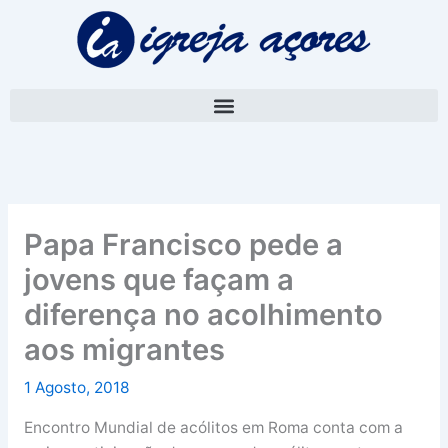
Skip
A
to
r
content
q
u
i
v
o
Papa Francisco pede a
jovens que façam a
diferença no acolhimento
aos migrantes
1 Agosto, 2018
Encontro Mundial de acólitos em Roma conta com a