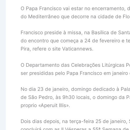
O Papa Francisco vai estar no encerramento, di
do Mediterrâneo que decorre na cidade de Flore
Francisco preside à missa, na Basílica de San
do encontro que começa a 24 de fevereiro e te
Pira, refere o site Vaticannews.
O Departamento das Celebrações Litúrgicas Po
ser presididas pelo Papa Francisco em janeiro 
No dia 23 de janeiro, domingo dedicado à Pala
de São Pedro, às 9h30 locais, o domingo da Pa
proprio «Aperuit Illis».
Dois dias depois, na terça-feira 25 de janeir
concluirá com as II Vésperas a 55ª Semana de 