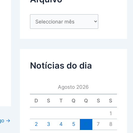
Notícias do dia
Agosto 2026
D
S
T
Q
Q
S
S
1
igo
→
2
3
4
5
6
7
8