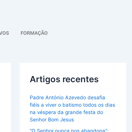
A
r
q
VOS
FORMAÇÃO
u
i
v
o
Artigos recentes
Padre António Azevedo desafia
fiéis a viver o batismo todos os dias
na véspera da grande festa do
Senhor Bom Jesus
“O Senhor nunca nos abandona”: