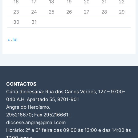
16
17
18
19
20
21
22
23
24
25
26
27
28
29
30
31
« Jul
CONTACTOS
Cúria diocesana: Rua dos Canos Verdes, 127 – 9700-
040 A.H, Apartado 55, 9701-901
Angra do Heroísmo.
295216670; Fax 295216661;
diocese.angra@gmail.com
Horário: 2ª a 6ª feira das 09:00 às 13:00 e das 14:00 às
17:00 horas.