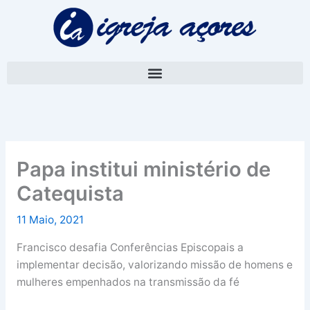
Skip
A
to
r
content
q
u
i
v
o
Papa institui ministério de
Catequista
11 Maio, 2021
Francisco desafia Conferências Episcopais a
implementar decisão, valorizando missão de homens e
mulheres empenhados na transmissão da fé