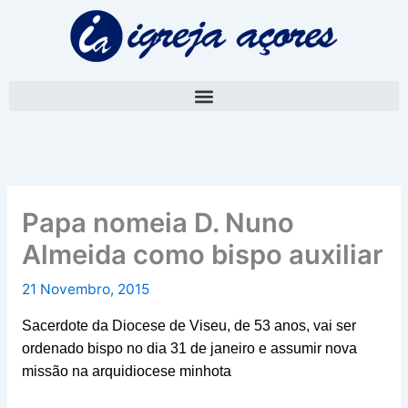
Skip
A
to
r
content
q
u
i
v
o
Papa nomeia D. Nuno
Almeida como bispo auxiliar
21 Novembro, 2015
Sacerdote da Diocese de Viseu, de 53 anos, vai ser
ordenado bispo no dia 31 de janeiro e assumir nova
missão na arquidiocese minhota