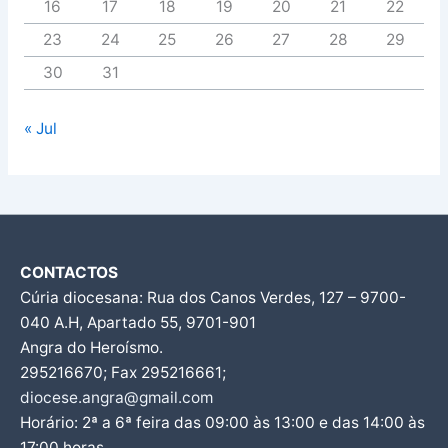
16
17
18
19
20
21
22
23
24
25
26
27
28
29
30
31
« Jul
CONTACTOS
Cúria diocesana: Rua dos Canos Verdes, 127 – 9700-
040 A.H, Apartado 55, 9701-901
Angra do Heroísmo.
295216670; Fax 295216661;
diocese.angra@gmail.com
Horário: 2ª a 6ª feira das 09:00 às 13:00 e das 14:00 às
17:00 horas.