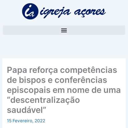
Skip
A
to
r
content
q
u
i
v
o
Papa reforça competências
de bispos e conferências
episcopais em nome de uma
“descentralização
saudável”
15 Fevereiro, 2022