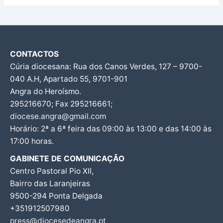
CONTACTOS
Cúria diocesana: Rua dos Canos Verdes, 127 – 9700-
040 A.H, Apartado 55, 9701-901
Angra do Heroísmo.
295216670; Fax 295216661;
diocese.angra@gmail.com
Horário: 2ª a 6ª feira das 09:00 às 13:00 e das 14:00 às
17:00 horas.
GABINETE DE COMUNICAÇÃO
Centro Pastoral Pio XII,
Bairro das Laranjeiras
9500-294 Ponta Delgada
+351912507980
press@diocesedeangra.pt