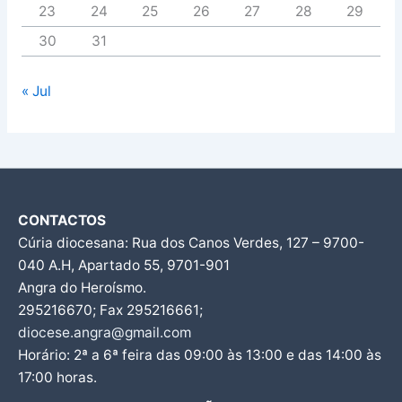
23
24
25
26
27
28
29
30
31
« Jul
CONTACTOS
Cúria diocesana: Rua dos Canos Verdes, 127 – 9700-
040 A.H, Apartado 55, 9701-901
Angra do Heroísmo.
295216670; Fax 295216661;
diocese.angra@gmail.com
Horário: 2ª a 6ª feira das 09:00 às 13:00 e das 14:00 às
17:00 horas.