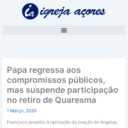
Skip
A
to
r
content
q
u
i
v
o
Papa regressa aos
compromissos públicos,
mas suspende participação
no retiro de Quaresma
1 Março, 2020
Francisco presidiu à recitação da oração do ângelus,