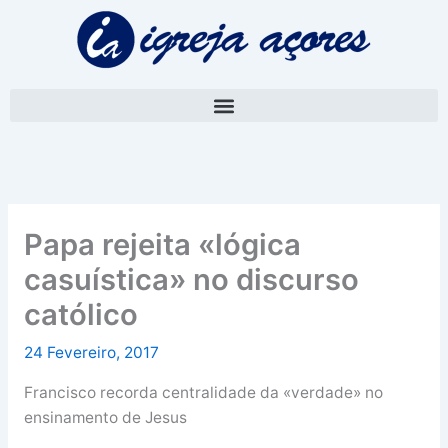
Skip
A
to
r
content
q
u
i
v
o
Papa rejeita «lógica
casuística» no discurso
católico
24 Fevereiro, 2017
Francisco recorda centralidade da «verdade» no
ensinamento de Jesus