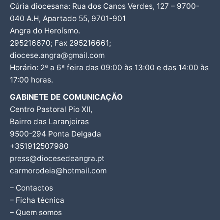
Cúria diocesana: Rua dos Canos Verdes, 127 – 9700-
040 A.H, Apartado 55, 9701-901
Angra do Heroísmo.
295216670; Fax 295216661;
diocese.angra@gmail.com
Horário: 2ª a 6ª feira das 09:00 às 13:00 e das 14:00 às
17:00 horas.
GABINETE DE COMUNICAÇÃO
Centro Pastoral Pio XII,
Bairro das Laranjeiras
9500-294 Ponta Delgada
+351912507980
press@diocesedeangra.pt
carmorodeia@hotmail.com
– Contactos
– Ficha técnica
– Quem somos