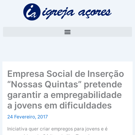
Skip
A
to
r
content
q
u
i
v
o
Empresa Social de Inserção
“Nossas Quintas” pretende
garantir a empregabilidade
a jovens em dificuldades
24 Fevereiro, 2017
Iniciativa quer criar empregos para jovens e é