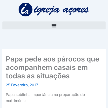
Skip
A
to
r
content
q
u
i
v
o
Papa pede aos párocos que
acompanhem casais em
todas as situações
25 Fevereiro, 2017
Papa sublinha importância na preparação do
matrimónio