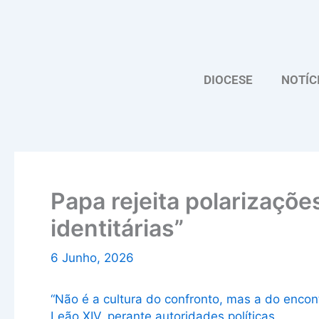
Skip
to
content
DIOCESE
NOTÍC
Papa rejeita polarizaçõ
identitárias”
6 Junho, 2026
“Não é a cultura do confronto, mas a do encont
Leão XIV, perante autoridades políticas