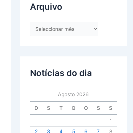
Arquivo
Notícias do dia
Agosto 2026
D
S
T
Q
Q
S
S
1
2
3
4
5
6
7
8