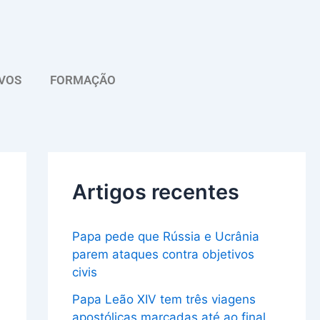
A
r
q
VOS
FORMAÇÃO
u
i
v
o
Artigos recentes
Papa pede que Rússia e Ucrânia
parem ataques contra objetivos
civis
Papa Leão XIV tem três viagens
apostólicas marcadas até ao final