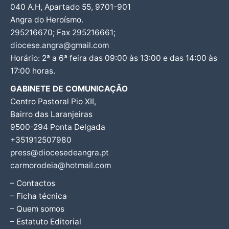
040 A.H, Apartado 55, 9701-901
Angra do Heroísmo.
295216670; Fax 295216661;
diocese.angra@gmail.com
Horário: 2ª a 6ª feira das 09:00 às 13:00 e das 14:00 às
17:00 horas.
GABINETE DE COMUNICAÇÃO
Centro Pastoral Pio XII,
Bairro das Laranjeiras
9500-294 Ponta Delgada
+351912507980
press@diocesedeangra.pt
carmorodeia@hotmail.com
– Contactos
– Ficha técnica
– Quem somos
– Estatuto Editorial