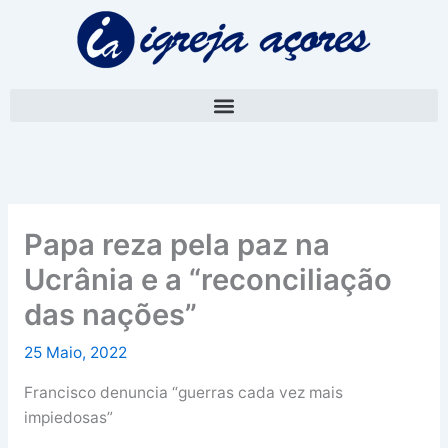
Skip
A
to
r
content
q
u
i
v
o
Papa reza pela paz na
Ucrânia e a “reconciliação
das nações”
25 Maio, 2022
Francisco denuncia “guerras cada vez mais
impiedosas”