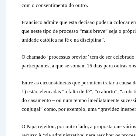
com o consentimento do outro.
Francisco admite que esta decisão poderia colocar em
que neste tipo de processo “mais breve” seja o própr
unidade católica na fé e na disciplina”.
O chamado ‘processus brevior’ tem de ser celebrado
participantes, a que se somam 15 dias para outras ob
Entre as circunstâncias que permitem tratar a causa 
1) estão elencadas “a falta de fé”, “o aborto”, “a 
do casamento – ou num tempo imediatamente sucessi
conjugal” como, por exemplo, uma “gravidez inesper
O Papa rejeitou, por outro lado, a proposta que vári
recurso à ‘via administrativa’ para resolver os pro