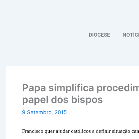
Skip
to
content
DIOCESE
NOTÍC
Papa simplifica procedi
papel dos bispos
9 Setembro, 2015
Francisco quer ajudar católicos a definir situação c