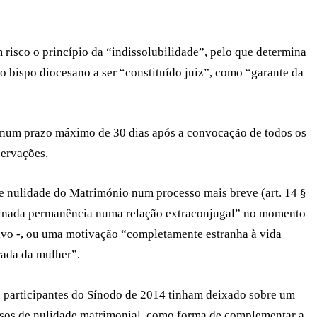
 risco o princípio da “indissolubilidade”, pelo que determina
io bispo diocesano a ser “constituído juiz”, como “garante da
 num prazo máximo de 30 dias após a convocação de todos os
servações.
de nulidade do Matrimónio num processo mais breve (art. 14 §
obstinada permanência numa relação extraconjugal” no momento
vo -, ou uma motivação “completamente estranha à vida
ada da mulher”.
os participantes do Sínodo de 2014 tinham deixado sobre um
cessos de nulidade matrimonial, como forma de complementar a