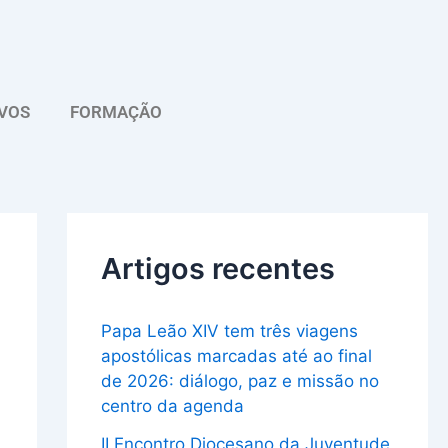
A
r
q
VOS
FORMAÇÃO
u
i
v
o
Artigos recentes
Papa Leão XIV tem três viagens
apostólicas marcadas até ao final
de 2026: diálogo, paz e missão no
centro da agenda
II Encontro Diocesano da Juventude