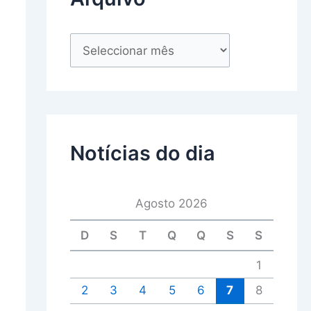
Notícias do dia
Agosto 2026
D
S
T
Q
Q
S
S
1
2
3
4
5
6
7
8