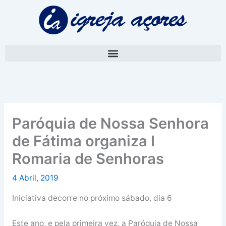
Skip
A
to
r
content
q
u
i
v
o
Paróquia de Nossa Senhora
de Fátima organiza I
Romaria de Senhoras
4 Abril, 2019
Iniciativa decorre no próximo sábado, dia 6
Este ano, e pela primeira vez, a Paróquia de Nossa