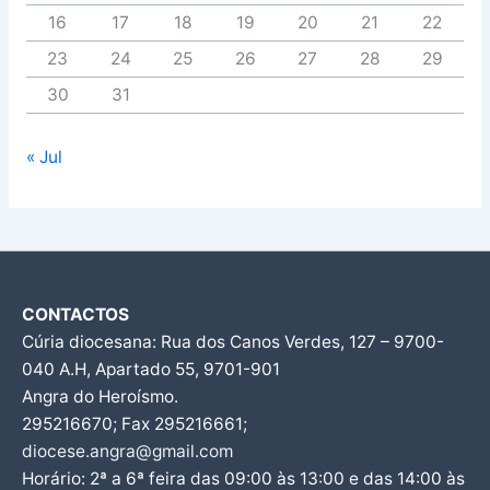
16
17
18
19
20
21
22
23
24
25
26
27
28
29
30
31
« Jul
CONTACTOS
Cúria diocesana: Rua dos Canos Verdes, 127 – 9700-
040 A.H, Apartado 55, 9701-901
Angra do Heroísmo.
295216670; Fax 295216661;
diocese.angra@gmail.com
Horário: 2ª a 6ª feira das 09:00 às 13:00 e das 14:00 às