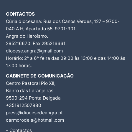
CONTACTOS
Cúria diocesana: Rua dos Canos Verdes, 127 – 9700-
040 A.H, Apartado 55, 9701-901
Angra do Heroísmo.
295216670; Fax 295216661;
diocese.angra@gmail.com
Horário: 2ª a 6ª feira das 09:00 às 13:00 e das 14:00 às
17:00 horas.
GABINETE DE COMUNICAÇÃO
Centro Pastoral Pio XII,
Bairro das Laranjeiras
9500-294 Ponta Delgada
+351912507980
press@diocesedeangra.pt
carmorodeia@hotmail.com
– Contactos