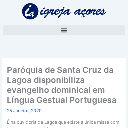
Skip
A
to
r
content
q
u
i
v
o
Paróquia de Santa Cruz da
Lagoa disponibiliza
evangelho dominical em
Língua Gestual Portuguesa
25 Janeiro, 2020
É na ouvidoria da Lagoa que existe a única missa com