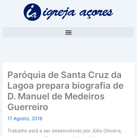
Skip
A
to
r
content
q
u
i
v
o
Paróquia de Santa Cruz da
Lagoa prepara biografia de
D. Manuel de Medeiros
Guerreiro
17 Agosto, 2018
Trabalho está a ser desenvolvido por Júlio Oliveira,