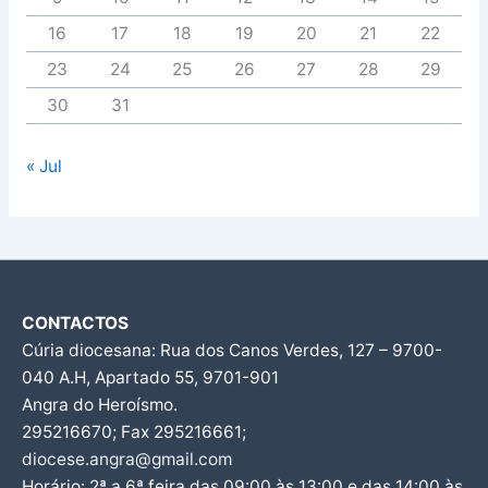
16
17
18
19
20
21
22
23
24
25
26
27
28
29
30
31
« Jul
CONTACTOS
Cúria diocesana: Rua dos Canos Verdes, 127 – 9700-
040 A.H, Apartado 55, 9701-901
Angra do Heroísmo.
295216670; Fax 295216661;
diocese.angra@gmail.com
Horário: 2ª a 6ª feira das 09:00 às 13:00 e das 14:00 às