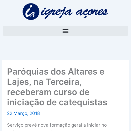
Skip
A
to
r
content
q
u
i
v
o
Paróquias dos Altares e
Lajes, na Terceira,
receberam curso de
iniciação de catequistas
22 Março, 2018
Serviço prevê nova formação geral a iniciar no