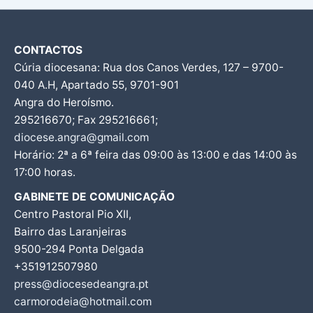
CONTACTOS
Cúria diocesana: Rua dos Canos Verdes, 127 – 9700-
040 A.H, Apartado 55, 9701-901
Angra do Heroísmo.
295216670; Fax 295216661;
diocese.angra@gmail.com
Horário: 2ª a 6ª feira das 09:00 às 13:00 e das 14:00 às
17:00 horas.
GABINETE DE COMUNICAÇÃO
Centro Pastoral Pio XII,
Bairro das Laranjeiras
9500-294 Ponta Delgada
+351912507980
press@diocesedeangra.pt
carmorodeia@hotmail.com