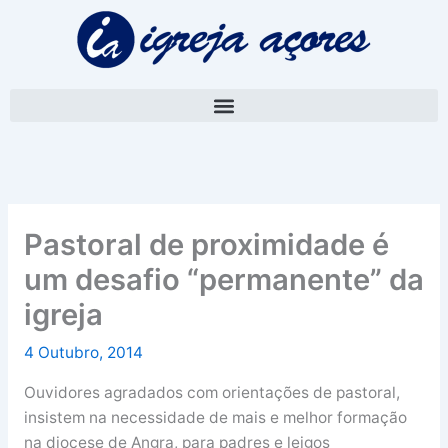
Skip
A
to
r
content
q
u
i
v
o
Pastoral de proximidade é
um desafio “permanente” da
igreja
4 Outubro, 2014
Ouvidores agradados com orientações de pastoral,
insistem na necessidade de mais e melhor formação
na diocese de Angra, para padres e leigos