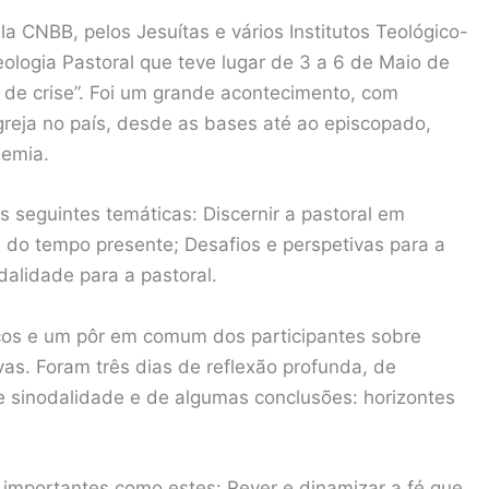
la CNBB, pelos Jesuítas e vários Institutos Teológico-
eologia Pastoral que teve lugar de 3 a 6 de Maio de
o de crise”. Foi um grande acontecimento, com
greja no país, desde as bases até ao episcopado,
demia.
 seguintes temáticas: Discernir a pastoral em
 do tempo presente; Desafios e perspetivas para a
odalidade para a pastoral.
cos e um pôr em comum dos participantes sobre
ivas. Foram três dias de reflexão profunda, de
e sinodalidade e de algumas conclusões: horizontes
 importantes como estes: Rever e dinamizar a fé que