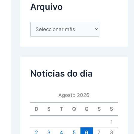
Arquivo
Notícias do dia
Agosto 2026
D
S
T
Q
Q
S
S
1
2
3
4
5
6
7
8