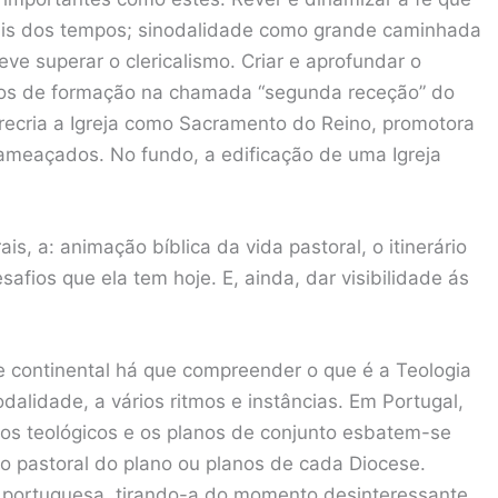
nais dos tempos; sinodalidade como grande caminhada
eve superar o clericalismo. Criar e aprofundar o
érios de formação na chamada “segunda receção” do
e recria a Igreja como Sacramento do Reino, promotora
 ameaçados. No fundo, a edificação de uma Igreja
s, a: animação bíblica da vida pastoral, o itinerário
safios que ela tem hoje. E, ainda, dar visibilidade ás
 e continental há que compreender o que é a Teologia
nodalidade, a vários ritmos e instâncias. Em Portugal,
mos teológicos e os planos de conjunto esbatem-se
o pastoral do plano ou planos de cada Diocese.
a portuguesa, tirando-a do momento desinteressante