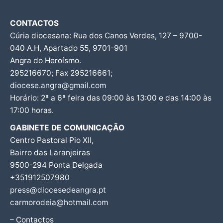
CONTACTOS
Cúria diocesana: Rua dos Canos Verdes, 127 – 9700-
040 A.H, Apartado 55, 9701-901
Angra do Heroísmo.
295216670; Fax 295216661;
diocese.angra@gmail.com
Horário: 2ª a 6ª feira das 09:00 às 13:00 e das 14:00 às
17:00 horas.
GABINETE DE COMUNICAÇÃO
Centro Pastoral Pio XII,
Bairro das Laranjeiras
9500-294 Ponta Delgada
+351912507980
press@diocesedeangra.pt
carmorodeia@hotmail.com
– Contactos