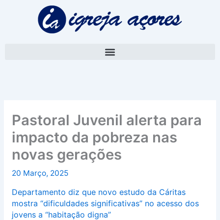
Skip
A
to
r
content
q
u
i
v
o
Pastoral Juvenil alerta para
impacto da pobreza nas
novas gerações
20 Março, 2025
Departamento diz que novo estudo da Cáritas
mostra “dificuldades significativas” no acesso dos
jovens a “habitação digna”