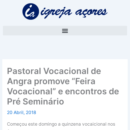
Skip
A
to
r
content
q
u
i
v
o
Pastoral Vocacional de
Angra promove “Feira
Vocacional” e encontros de
Pré Seminário
20 Abril, 2018
Começou este domingo a quinzena vocaicional nos