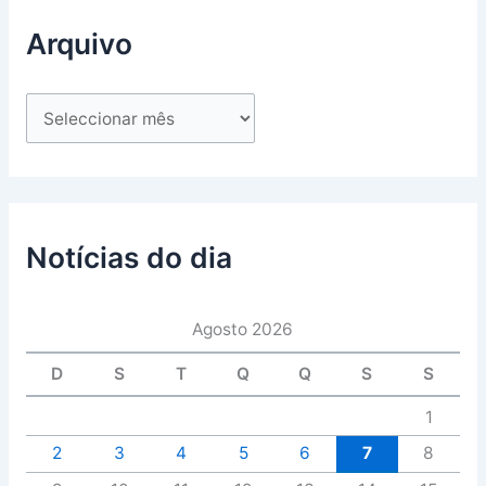
Arquivo
Notícias do dia
Agosto 2026
D
S
T
Q
Q
S
S
1
2
3
4
5
6
7
8