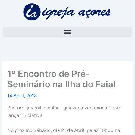
Skip
A
to
r
content
q
u
i
v
o
1º Encontro de Pré-
Seminário na Ilha do Faial
14 Abril, 2018
Pastoral juvenil escolhe `quinzena vocacional” para
lançar iniciativa
No próximo Sábado, dia 21 de Abril, pelas 10h00 na