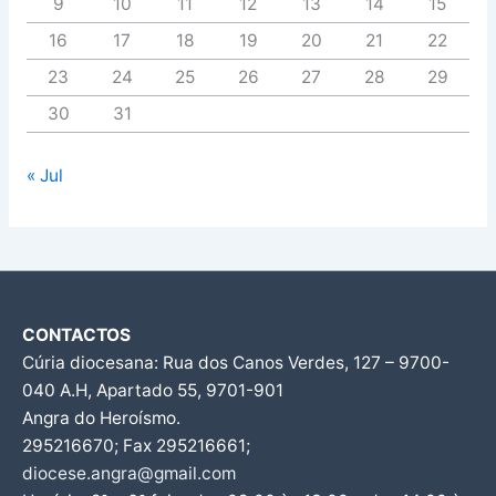
9
10
11
12
13
14
15
16
17
18
19
20
21
22
23
24
25
26
27
28
29
30
31
« Jul
CONTACTOS
Cúria diocesana: Rua dos Canos Verdes, 127 – 9700-
040 A.H, Apartado 55, 9701-901
Angra do Heroísmo.
295216670; Fax 295216661;
diocese.angra@gmail.com