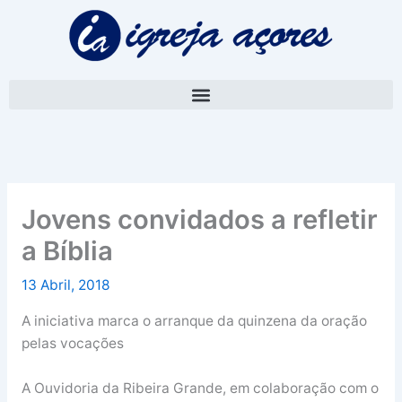
Skip
A
to
r
content
q
u
i
v
o
Jovens convidados a refletir
a Bíblia
13 Abril, 2018
A iniciativa marca o arranque da quinzena da oração
pelas vocações
A Ouvidoria da Ribeira Grande, em colaboração com o