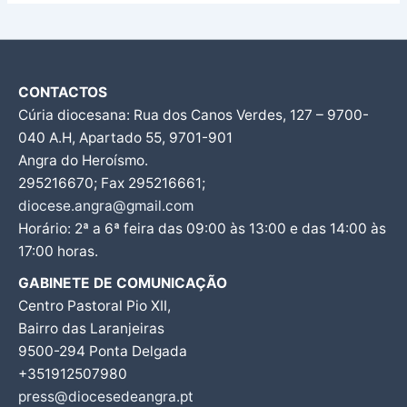
CONTACTOS
Cúria diocesana: Rua dos Canos Verdes, 127 – 9700-
040 A.H, Apartado 55, 9701-901
Angra do Heroísmo.
295216670; Fax 295216661;
diocese.angra@gmail.com
Horário: 2ª a 6ª feira das 09:00 às 13:00 e das 14:00 às
17:00 horas.
GABINETE DE COMUNICAÇÃO
Centro Pastoral Pio XII,
Bairro das Laranjeiras
9500-294 Ponta Delgada
+351912507980
press@diocesedeangra.pt