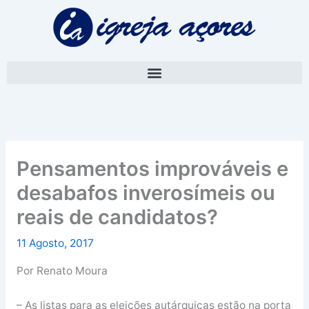
Skip
A
to
r
content
q
u
i
v
o
Pensamentos improváveis e
desabafos inverosímeis ou
reais de candidatos?
11 Agosto, 2017
Por Renato Moura
– As listas para as eleições autárquicas estão na porta