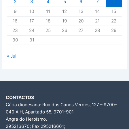
2
3
4
5
6
7
8
9
10
11
12
13
14
15
16
17
18
19
20
21
22
23
24
25
26
27
28
29
30
31
« Jul
CONTACTOS
Cúria diocesana: Rua dos Canos Verdes, 127 – 9700-
040 A.H, Apartado 55, 9701-901
Angra do Heroísmo.
295216670; Fax 295216661;