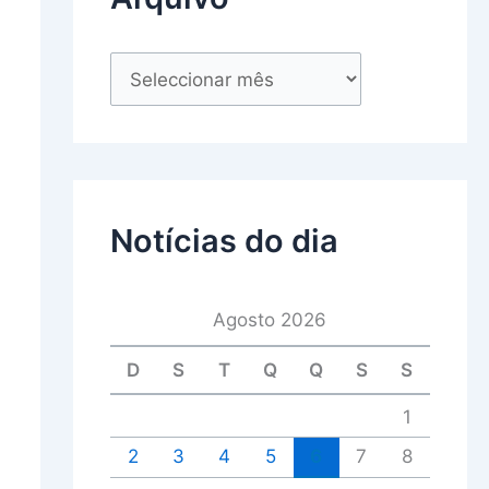
Notícias do dia
Agosto 2026
D
S
T
Q
Q
S
S
1
2
3
4
5
6
7
8