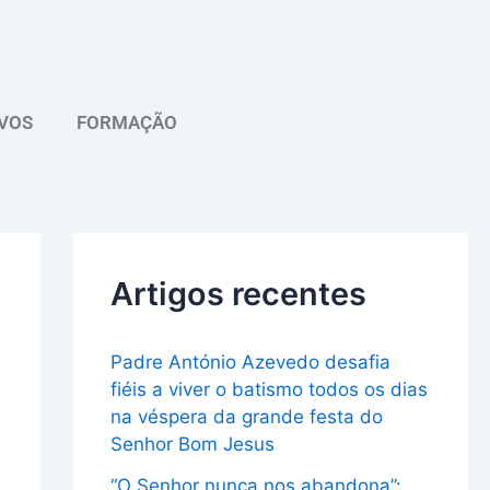
A
r
q
VOS
FORMAÇÃO
u
i
v
o
Artigos recentes
Padre António Azevedo desafia
fiéis a viver o batismo todos os dias
na véspera da grande festa do
Senhor Bom Jesus
“O Senhor nunca nos abandona”: