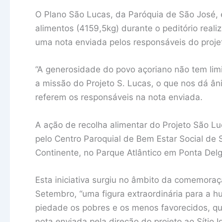
O Plano São Lucas, da Paróquia de São José, 
alimentos (4159,5kg) durante o peditório rea
uma nota enviada pelos responsáveis do projeto
“A generosidade do povo açoriano não tem limi
a missão do Projeto S. Lucas, o que nos dá ân
referem os responsáveis na nota enviada.
A ação de recolha alimentar do Projeto São Lu
pelo Centro Paroquial de Bem Estar Social de
Continente, no Parque Atlântico em Ponta Del
Esta iniciativa surgiu no âmbito da comemoraç
Setembro, “uma figura extraordinária para a 
piedade os pobres e os menos favorecidos, que
nota enviada pela direção do projeto ao Sítio I