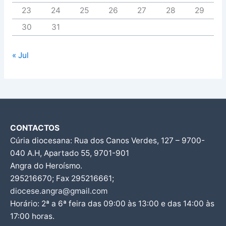
23
24
25
26
27
28
29
30
31
« Jul
CONTACTOS
Cúria diocesana: Rua dos Canos Verdes, 127 – 9700-
040 A.H, Apartado 55, 9701-901
Angra do Heroísmo.
295216670; Fax 295216661;
diocese.angra@gmail.com
Horário: 2ª a 6ª feira das 09:00 às 13:00 e das 14:00 às
17:00 horas.