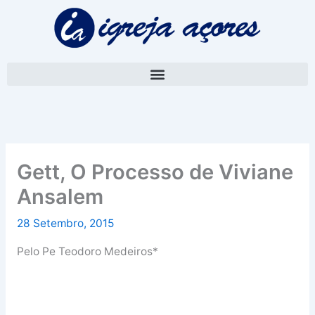
Skip
A
to
r
content
q
u
i
v
o
Gett, O Processo de Viviane
Ansalem
28 Setembro, 2015
Pelo Pe Teodoro Medeiros*