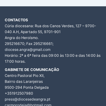
CONTACTOS
Cúria diocesana: Rua dos Canos Verdes, 127 – 9700-
040 A.H, Apartado 55, 9701-901
Angra do Heroísmo.
295216670; Fax 295216661;
diocese.angra@gmail.com
Horário: 2ª a 6ª feira das 09:00 às 13:00 e das 14:00 às
17:00 horas.
GABINETE DE COMUNICAÇÃO
Centro Pastoral Pio XII,
Bairro das Laranjeiras
9500-294 Ponta Delgada
+351912507980
press@diocesedeangra.pt
carmorodeia@hotmail.com