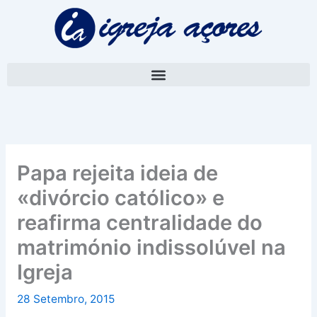
Skip
A
to
r
content
q
u
i
v
o
Papa rejeita ideia de
«divórcio católico» e
reafirma centralidade do
matrimónio indissolúvel na
Igreja
28 Setembro, 2015