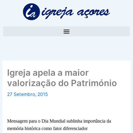
Skip
A
to
r
content
q
u
i
v
o
Igreja apela a maior
valorização do Património
27 Setembro, 2015
Mensagem para o Dia Mundial sublinha importância da
memória histórica como fator diferenciador