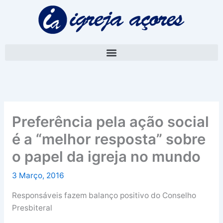
Skip
A
to
r
content
q
u
i
v
o
Preferência pela ação social
é a “melhor resposta” sobre
o papel da igreja no mundo
3 Março, 2016
Responsáveis fazem balanço positivo do Conselho
Presbiteral