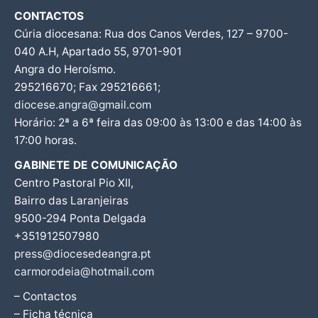
CONTACTOS
Cúria diocesana: Rua dos Canos Verdes, 127 – 9700-
040 A.H, Apartado 55, 9701-901
Angra do Heroísmo.
295216670; Fax 295216661;
diocese.angra@gmail.com
Horário: 2ª a 6ª feira das 09:00 às 13:00 e das 14:00 às
17:00 horas.
GABINETE DE COMUNICAÇÃO
Centro Pastoral Pio XII,
Bairro das Laranjeiras
9500-294 Ponta Delgada
+351912507980
press@diocesedeangra.pt
carmorodeia@hotmail.com
– Contactos
– Ficha técnica