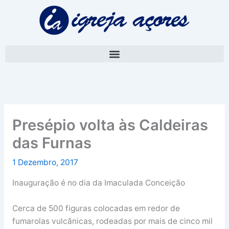
Skip
A
to
r
content
q
u
i
v
o
Presépio volta às Caldeiras
das Furnas
1 Dezembro, 2017
Inauguração é no dia da Imaculada Conceição
Cerca de 500 figuras colocadas em redor de
fumarolas vulcânicas, rodeadas por mais de cinco mil