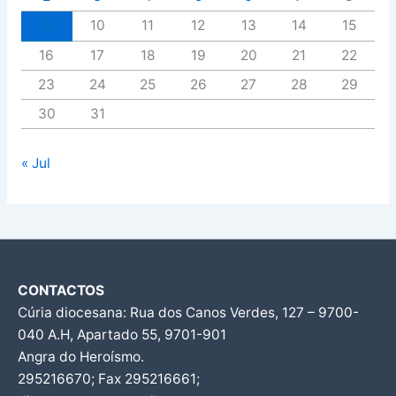
9
10
11
12
13
14
15
16
17
18
19
20
21
22
23
24
25
26
27
28
29
30
31
« Jul
CONTACTOS
Cúria diocesana: Rua dos Canos Verdes, 127 – 9700-
040 A.H, Apartado 55, 9701-901
Angra do Heroísmo.
295216670; Fax 295216661;