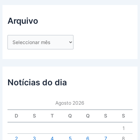
Arquivo
Notícias do dia
Agosto 2026
D
S
T
Q
Q
S
S
1
2
3
4
5
6
7
8