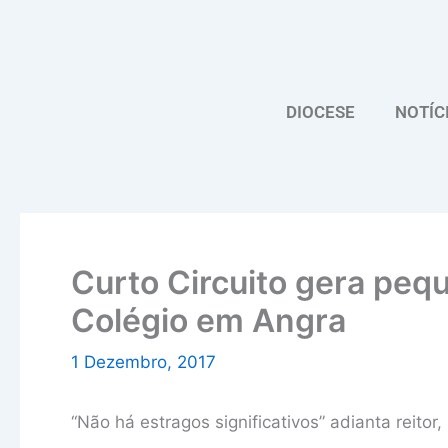
Skip
to
content
DIOCESE
NOTÍC
Curto Circuito gera pequ
Colégio em Angra
1 Dezembro, 2017
“Não há estragos significativos” adianta reit