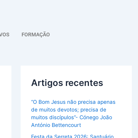
A
r
q
VOS
FORMAÇÃO
u
i
v
o
Artigos recentes
“O Bom Jesus não precisa apenas
de muitos devotos; precisa de
muitos discípulos”- Cónego João
António Bettencourt
Festa da Serreta 2026: Santuário