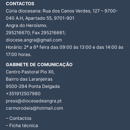
CONTACTOS
Cúria diocesana: Rua dos Canos Verdes, 127 – 9700-
040 A.H, Apartado 55, 9701-901
Angra do Heroísmo.
295216670; Fax 295216661;
diocese.angra@gmail.com
Horário: 2ª a 6ª feira das 09:00 às 13:00 e das 14:00 às
17:00 horas.
GABINETE DE COMUNICAÇÃO
Centro Pastoral Pio XII,
Bairro das Laranjeiras
9500-294 Ponta Delgada
+351912507980
press@diocesedeangra.pt
carmorodeia@hotmail.com
– Contactos
– Ficha técnica