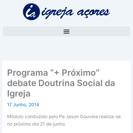
Skip
A
to
r
content
q
u
i
v
o
Programa “+ Próximo”
debate Doutrina Social da
Igreja
17 Junho, 2014
Módulo conduzido pelo Pe Jason Gouveia realiza-se
no próximo dia 21 de junho.