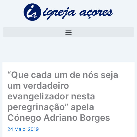
Skip
A
to
r
content
q
u
i
v
o
“Que cada um de nós seja
um verdadeiro
evangelizador nesta
peregrinação” apela
Cónego Adriano Borges
24 Maio, 2019