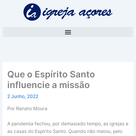
Skip
A
to
r
content
q
u
i
v
o
Que o Espírito Santo
influencie a missão
2 Junho, 2022
Por Renato Moura
A pandemia fechou, por demasiado tempo, as igrejas e
as casas do Espírito Santo. Quando não matou, pelo