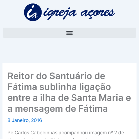
Skip
A
to
r
content
q
u
i
v
o
Reitor do Santuário de
Fátima sublinha ligação
entre a ilha de Santa Maria e
a mensagem de Fátima
8 Janeiro, 2016
Pe Carlos Cabecinhas acompanhou imagem nº 2 de