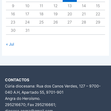
9
10
11
12
13
14
15
16
17
18
19
20
21
22
23
24
25
26
27
28
29
30
31
« Jul
CONTACTOS
Cúria diocesana: Rua dos Canos Verdes, 127 – 9700-
040 A.H, Apartado 55, 9701-901
Angra do Heroísmo.
295216670; Fax 295216661;
diocese.angra@gmail.com