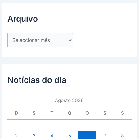
Arquivo
Notícias do dia
Agosto 2026
D
S
T
Q
Q
S
S
1
2
3
4
5
6
7
8