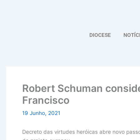
Skip
to
content
DIOCESE
NOTÍC
Robert Schuman conside
Francisco
19 Junho, 2021
Decreto das virtudes heróicas abre novo pass