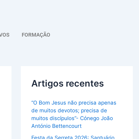
A
r
q
VOS
FORMAÇÃO
u
i
v
o
Artigos recentes
“O Bom Jesus não precisa apenas
de muitos devotos; precisa de
muitos discípulos”- Cónego João
António Bettencourt
Festa da Serreta 2026: Santuário